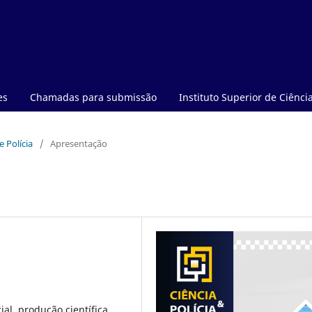
es
Chamadas para submissão
Instituto Superior de Ciência
e Polícia
/
Apresentação
ial, produção científica