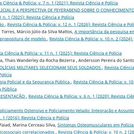
a Ciência & Polícia: v. 7 n. 1 (2021): Revista Ciência e Polícia
LICIAL E A PERSPECTIVA DE FEYERABEND SOBRE O CONHECIMENT
1 n. 1 (2025): Revista Ciência e Polícia
ão
,
Revista Ciência & Polícia: v. 12 n. 1 (2026): Revista Ciência e Pol
 Torres, Márcio Júlio da Silva Mattos,
A importância da pesquisa e
 e propositura de modelo
,
Revista Ciência & Polícia: v. 10 n. 2 (2024):
ta Ciência & Polícia: v. 11 n. 1 (2025): Revista Ciência e Polícia
a, Thais Wanderley da Rocha Bezerra , Andersson Pereira do Santo
OLÍCIAS MILITARES SELECIONAM SEUS SOLDADOS
,
Revista Ciênci
Polícia
ogia Policial e da Segurança Pública
,
Revista Ciência & Polícia: v. 10
a Pública
RESENTAÇÃO
,
Revista Ciência & Polícia: v. 6 n. 1 (2020): Revista Ciê
oliciamento Ostensivo e Policiamento Velado: Integração e Assunt
n. 1 (2016): Revista Ciência e Polícia
Faiad, Marina Cerceau Silva,
Sintomas Osteomusculares em Policia
sicossociais correlacionados
,
Revista Ciência & Polícia: v. 10 n. 2 (2