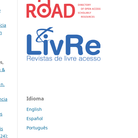
O
ícia
m
s,
a &
 n.
Idioma
ncia
English
os
Español
Português
is
024):