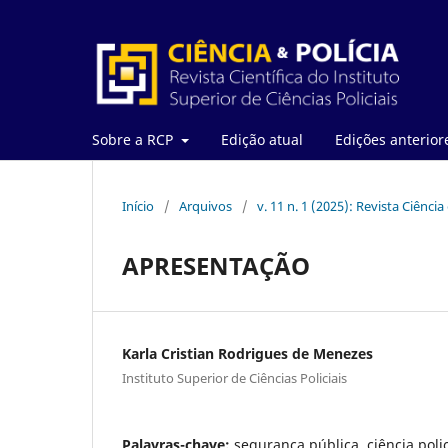
Sobre a RCP
Edição atual
Edições anterior
Início
/
Arquivos
/
v. 11 n. 1 (2025): Revista Ciência 
APRESENTAÇÃO
Karla Cristian Rodrigues de Menezes
Instituto Superior de Ciências Policiais
Palavras-chave:
segurança pública, ciência polic