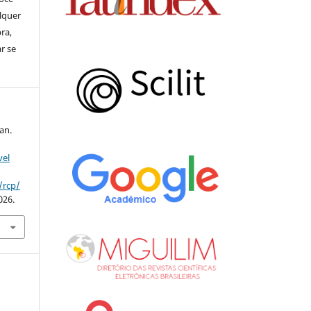
lquer
ra,
ar se
an.
vel
/rcp/
026.