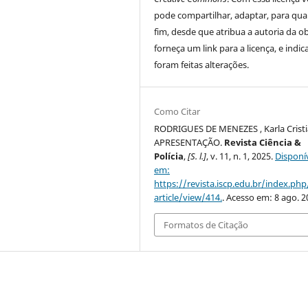
pode compartilhar, adaptar, para qua
fim, desde que atribua a autoria da ob
forneça um link para a licença, e indic
foram feitas alterações.
Como Citar
RODRIGUES DE MENEZES , Karla Cristi
APRESENTAÇÃO.
Revista Ciência &
Polícia
,
[S. l.]
, v. 11, n. 1, 2025.
Disponí
em:
https://revista.iscp.edu.br/index.php
article/view/414.
. Acesso em: 8 ago. 2
Formatos de Citação