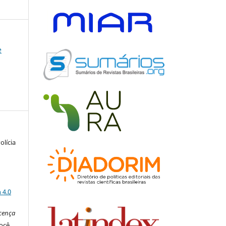
e
olícia
a
 4.0
icença
você