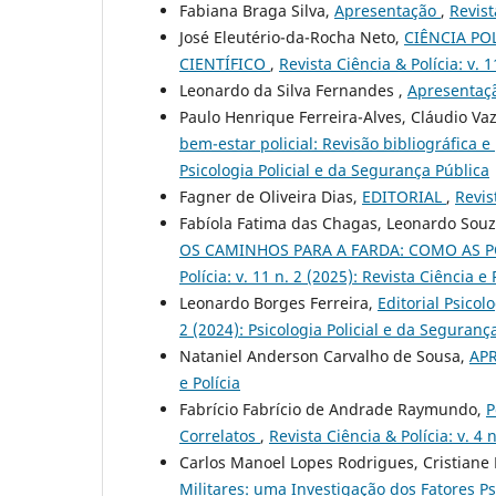
Fabiana Braga Silva,
Apresentação
,
Revist
José Eleutério-da-Rocha Neto,
CIÊNCIA PO
CIENTÍFICO
,
Revista Ciência & Polícia: v. 1
Leonardo da Silva Fernandes ,
Apresentaç
Paulo Henrique Ferreira-Alves, Cláudio Vaz
bem-estar policial: Revisão bibliográfica
Psicologia Policial e da Segurança Pública
Fagner de Oliveira Dias,
EDITORIAL
,
Revis
Fabíola Fatima das Chagas, Leonardo Souz
OS CAMINHOS PARA A FARDA: COMO AS P
Polícia: v. 11 n. 2 (2025): Revista Ciência e 
Leonardo Borges Ferreira,
Editorial Psicol
2 (2024): Psicologia Policial e da Seguranç
Nataniel Anderson Carvalho de Sousa,
AP
e Polícia
Fabrício Fabrício de Andrade Raymundo,
P
Correlatos
,
Revista Ciência & Polícia: v. 4 
Carlos Manoel Lopes Rodrigues, Cristiane 
Militares: uma Investigação dos Fatores P