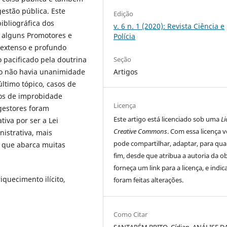
estão pública. Este
Edição
ibliográfica dos
v. 6 n. 1 (2020): Revista Ciência e
s alguns Promotores e
Polícia
 extenso e profundo
Seção
o pacificado pela doutrina
Artigos
po não havia unanimidade
ltimo tópico, casos de
tos de improbidade
Licença
gestores foram
Este artigo está licenciado sob uma
L
iva por ser a Lei
Creative Commons
. Com essa licença 
istrativa, mais
pode compartilhar, adaptar, para qua
a que abarca muitas
fim, desde que atribua a autoria da ob
forneça um link para a licença, e indic
quecimento ilícito,
foram feitas alterações.
Como Citar
SANTARÉM BRITO, Cídjan. ANÁLISE D