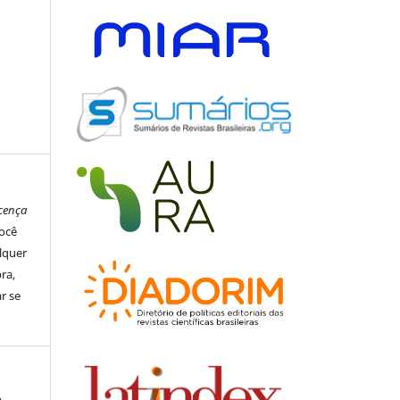
icença
você
lquer
ra,
ar se
A