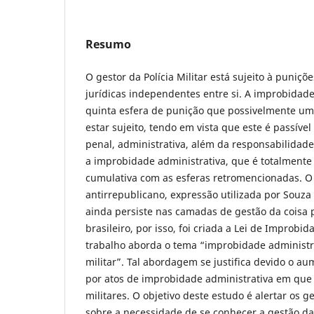
Resumo
O gestor da Polícia Militar está sujeito à puniçõ
jurídicas independentes entre si. A improbidade
quinta esfera de punição que possivelmente um p
estar sujeito, tendo em vista que este é passível
penal, administrativa, além da responsabilidade
a improbidade administrativa, que é totalment
cumulativa com as esferas retromencionadas. O
antirrepublicano, expressão utilizada por Souza
ainda persiste nas camadas de gestão da coisa 
brasileiro, por isso, foi criada a Lei de Improbid
trabalho aborda o tema “improbidade administra
militar”. Tal abordagem se justifica devido o 
por atos de improbidade administrativa em que s
militares. O objetivo deste estudo é alertar os ge
sobre a necessidade de se conhecer a gestão d