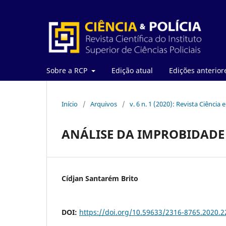
Sobre a RCP
Edição atual
Edições anterior
Início
/
Arquivos
/
v. 6 n. 1 (2020): Revista Ciência e
ANÁLISE DA IMPROBIDADE 
Cídjan Santarém Brito
DOI:
https://doi.org/10.59633/2316-8765.2020.2