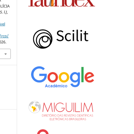
LÍCIA
S. l.]
,
vel
/rcp/
026.