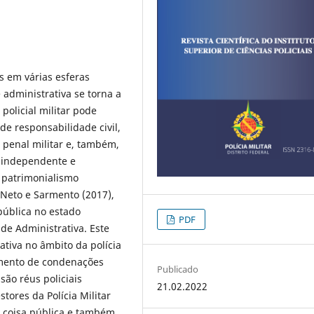
es em várias esferas
 administrativa se torna a
olicial militar pode
 de responsabilidade civil,
 penal militar e, também,
e independente e
 patrimonialismo
 Neto e Sarmento (2017),
pública no estado
PDF
ade Administrativa. Este
tiva no âmbito da polícia
aumento de condenações
Publicado
ão réus policiais
21.02.2022
stores da Polícia Militar
a coisa pública e também